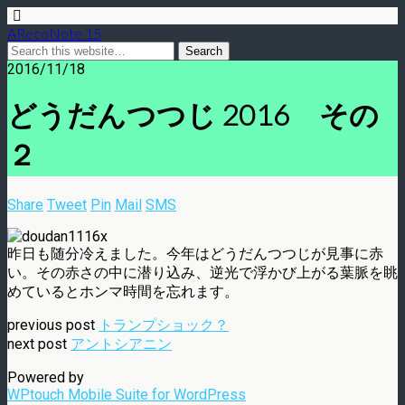
ARecoNote 15
2016/11/18
どうだんつつじ 2016 その
２
Share
Tweet
Pin
Mail
SMS
昨日も随分冷えました。今年はどうだんつつじが見事に赤
い。その赤さの中に潜り込み、逆光で浮かび上がる葉脈を眺
めているとホンマ時間を忘れます。
previous post
トランプショック？
next post
アントシアニン
Powered by
WPtouch Mobile Suite for WordPress